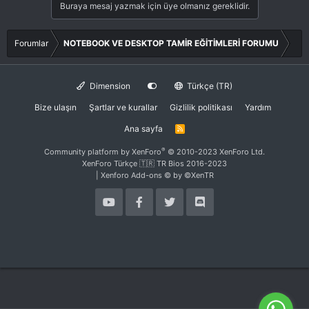
Buraya mesaj yazmak için üye olmanız gereklidir.
Forumlar
NOTEBOOK VE DESKTOP TAMİR EĞİTİMLERİ FORUMU
Dimension
Türkçe (TR)
Bize ulaşın
Şartlar ve kurallar
Gizlilik politikası
Yardım
Ana sayfa
R
S
S
®
Community platform by XenForo
© 2010-2023 XenForo Ltd.
XenForo Türkçe 🇹🇷 TR Bios 2016-2023
|
Xenforo Add-ons
© by ©XenTR