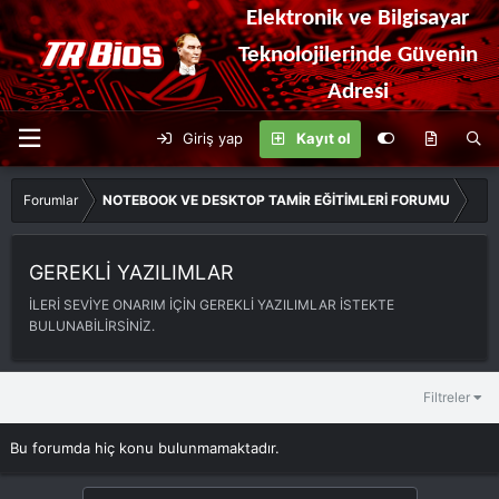
Elektronik ve Bilgisayar
Teknolojilerinde Güvenin
Adresi
Giriş yap
Kayıt ol
Forumlar
NOTEBOOK VE DESKTOP TAMİR EĞİTİMLERİ FORUMU
GEREKLİ YAZILIMLAR
İLERİ SEVİYE ONARIM İÇİN GEREKLİ YAZILIMLAR İSTEKTE
BULUNABİLİRSİNİZ.
Filtreler
Bu forumda hiç konu bulunmamaktadır.