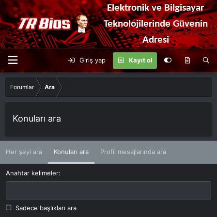
Elektronik ve Bilgisayar
Teknolojilerinde Güvenin
Adresi
Giriş yap
Kayıt ol
Forumlar
Ara
Konuları ara
Her şeyi ara
Konuları ara
Profil mesajlarında ara
Anahtar kelimeler
Sadece başlıkları ara